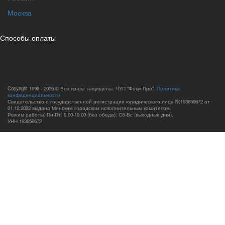
Москва
Способы оплаты
Copyright 1999 - 2026 © Все права защищены. ЧУП "ФокусПро".
Политика
конфиденциальности
Свидетельство о государственной регистрации юридического лица №193659672 от
01.12.2022 выдано Минским городским исполнительным комитетом.
Режим работы: Пн-Пт: 9.00-19.00 (без обеда); Сб-Вс (выходные дни).
УНН 193659672