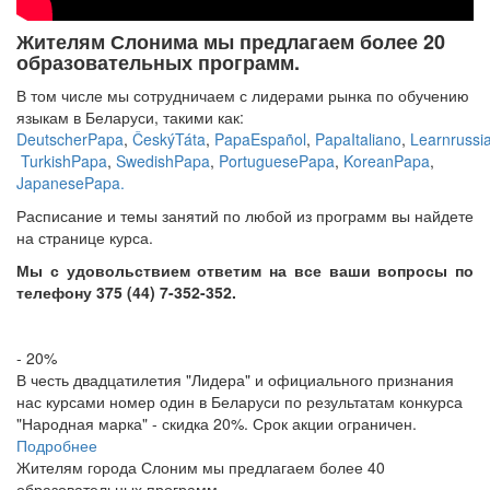
Жителям Слонима мы предлагаем более 20
образовательных программ.
В том числе мы сотрудничаем с лидерами рынка по обучению
языкам в Беларуси, такими как:
DeutscherPapa
,
ČeskýTáta
,
PapaEspañol
,
PapaItaliano
,
Learnrussi
TurkishPapa
,
SwedishPapa
,
PortuguesePapa
,
KoreanPapa
,
JapanesePapa.
Расписание и темы занятий по любой из программ вы найдете
на странице курса.
Мы с удовольствием ответим на все ваши вопросы по
телефону 375 (44) 7-352-352.
- 20%
В честь двадцатилетия "Лидера" и официального признания
нас курсами номер один в Беларуси по результатам конкурса
"Народная марка" - скидка 20%. Срок акции ограничен.
Подробнее
Жителям города Слоним мы предлагаем более 40
образовательных программ