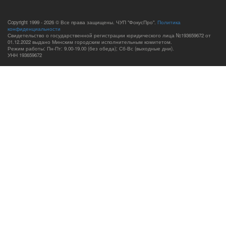
Copyright 1999 - 2026 © Все права защищены. ЧУП "ФокусПро".
Политика
конфиденциальности
Свидетельство о государственной регистрации юридического лица №193659672 от
01.12.2022 выдано Минским городским исполнительным комитетом.
Режим работы: Пн-Пт: 9.00-19.00 (без обеда); Сб-Вс (выходные дни).
УНН 193659672