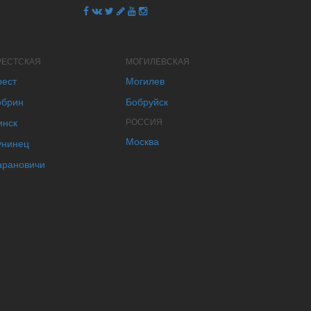
РЕСТСКАЯ
МОГИЛЕВСКАЯ
рест
Могилев
обрин
Бобруйск
инск
РОССИЯ
Москва
унинец
арановичи