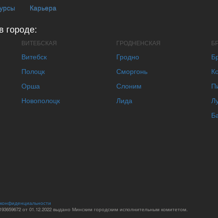
курсы
Карьера
в городе:
ВИТЕБСКАЯ
ГРОДНЕНСКАЯ
Б
Витебск
Гродно
Б
Полоцк
Сморгонь
К
Орша
Слоним
П
Новополоцк
Лида
Л
Б
 конфиденциальности
93659672 от 01.12.2022 выдано Минским городским исполнительным комитетом.