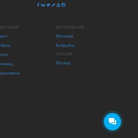
РЕСТСКАЯ
МОГИЛЕВСКАЯ
рест
Могилев
обрин
Бобруйск
инск
РОССИЯ
Москва
унинец
арановичи