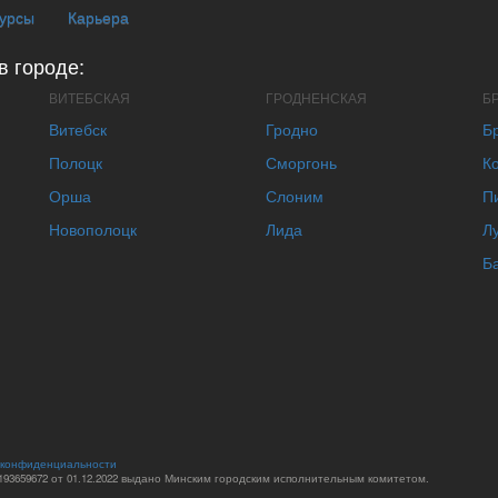
курсы
Карьера
в городе:
ВИТЕБСКАЯ
ГРОДНЕНСКАЯ
Б
Витебск
Гродно
Б
Полоцк
Сморгонь
К
Орша
Слоним
П
Новополоцк
Лида
Л
Б
 конфиденциальности
93659672 от 01.12.2022 выдано Минским городским исполнительным комитетом.