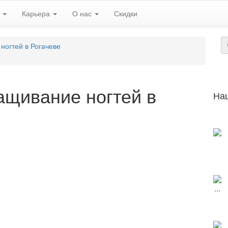
ь
Карьера
О нас
Скидки
ногтей в Рогачеве
ащивание ногтей в
На