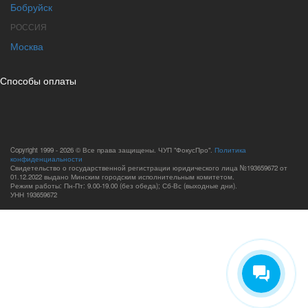
Бобруйск
РОССИЯ
Москва
Способы оплаты
Copyright 1999 - 2026 © Все права защищены. ЧУП "ФокусПро".
Политика
конфиденциальности
Свидетельство о государственной регистрации юридического лица №193659672 от
01.12.2022 выдано Минским городским исполнительным комитетом.
Режим работы: Пн-Пт: 9.00-19.00 (без обеда); Сб-Вс (выходные дни).
УНН 193659672