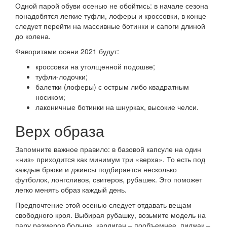
Одной парой обуви осенью не обойтись: в начале сезона
понадобятся легкие туфли, лоферы и кроссовки, в конце
следует перейти на массивные ботинки и сапоги длиной
до колена.
Фаворитами осени 2021 будут:
кроссовки на утолщенной подошве;
туфли-лодочки;
балетки (лоферы) с острым либо квадратным
носиком;
лаконичные ботинки на шнурках, высокие челси.
Верх образа
Запомните важное правило: в базовой капсуле на один
«низ» приходится как минимум три «верха». То есть под
каждые брюки и джинсы подбирается несколько
футболок, лонгсливов, свитеров, рубашек. Это поможет
легко менять образ каждый день.
Предпочтение этой осенью следует отдавать вещам
свободного кроя. Выбирая рубашку, возьмите модель на
пару размеров больше, кардиган – пообъемнее, пиджак –