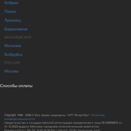
Кобрин
Пинск
Лунинец
Барановичи
МОГИЛЕВСКАЯ
Могилев
Бобруйск
РОССИЯ
Москва
Способы оплаты
Copyright 1999 - 2026 © Все права защищены. ЧУП "ФокусПро".
Политика
конфиденциальности
Свидетельство о государственной регистрации юридического лица №193659672 от
01.12.2022 выдано Минским городским исполнительным комитетом.
Режим работы: Пн-Пт: 9.00-19.00 (без обеда); Сб-Вс (выходные дни).