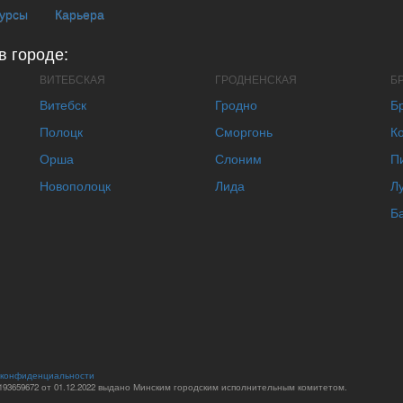
курсы
Карьера
в городе:
ВИТЕБСКАЯ
ГРОДНЕНСКАЯ
Б
Витебск
Гродно
Б
Полоцк
Сморгонь
К
Орша
Слоним
П
Новополоцк
Лида
Л
Б
 конфиденциальности
93659672 от 01.12.2022 выдано Минским городским исполнительным комитетом.