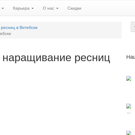
ь
Карьера
О нас
Скидки
ресниц в Витебске
ебске
 наращивание ресниц
На