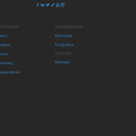
РЕСТСКАЯ
МОГИЛЕВСКАЯ
рест
Могилев
обрин
Бобруйск
инск
РОССИЯ
Москва
унинец
арановичи