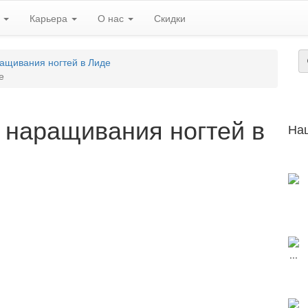
ь
Карьера
О нас
Скидки
ащивания ногтей в Лиде
е
 наращивания ногтей в
На