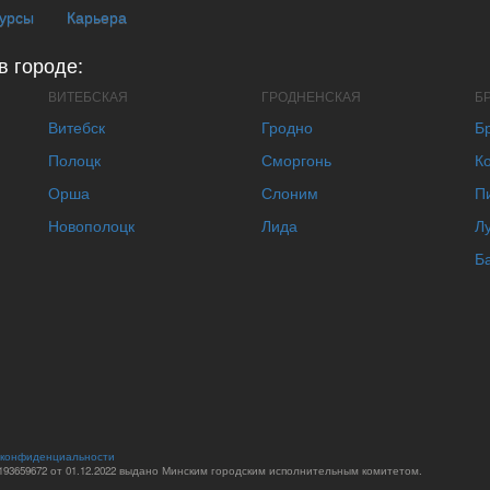
курсы
Карьера
в городе:
ВИТЕБСКАЯ
ГРОДНЕНСКАЯ
Б
Витебск
Гродно
Б
Полоцк
Сморгонь
К
Орша
Слоним
П
Новополоцк
Лида
Л
Б
 конфиденциальности
93659672 от 01.12.2022 выдано Минским городским исполнительным комитетом.