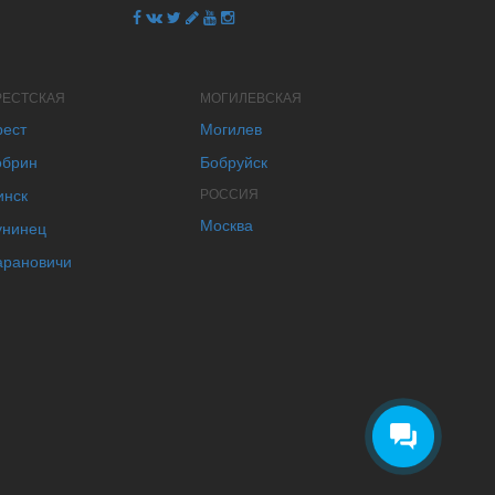
РЕСТСКАЯ
МОГИЛЕВСКАЯ
рест
Могилев
обрин
Бобруйск
инск
РОССИЯ
Москва
унинец
арановичи