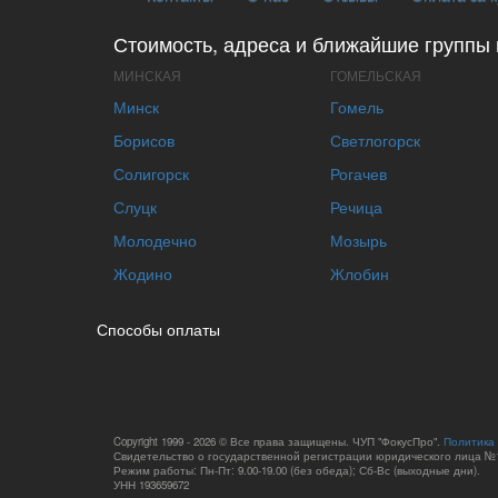
Стоимость, адреса и ближайшие группы 
МИНСКАЯ
ГОМЕЛЬСКАЯ
Минск
Гомель
Борисов
Светлогорск
Солигорск
Рогачев
Слуцк
Речица
Молодечно
Мозырь
Жодино
Жлобин
Способы оплаты
Copyright 1999 - 2026 © Все права защищены. ЧУП "ФокусПро".
Политика
Свидетельство о государственной регистрации юридического лица №1
Режим работы: Пн-Пт: 9.00-19.00 (без обеда); Сб-Вс (выходные дни).
УНН 193659672