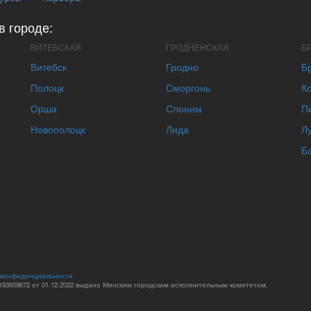
в городе:
ВИТЕБСКАЯ
ГРОДНЕНСКАЯ
Б
Витебск
Гродно
Б
Полоцк
Сморгонь
К
Орша
Слоним
П
Новополоцк
Лида
Л
Б
 конфиденциальности
93659672 от 01.12.2022 выдано Минским городским исполнительным комитетом.