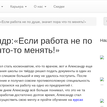
ь
Карьера
О нас
Скидки
Если работа не по душе, значит пора что-то менять!»
др:«Если работа не по
На
что-то менять!»
тел стать космонавтом, кто-то врачом, вот и Александр еще
чания школы он твёрдо решил подать документы в один из
л слишком большой и ему не удалось поступить.
После
дение и получил совсем противоположную специальность
строился на работу на одно из предприятий г.
м днем Александр всё больше понимал, что это не та
роработав достаточно долгое время, Александр стал
существить свою мечту и пройти обучение на
курсах