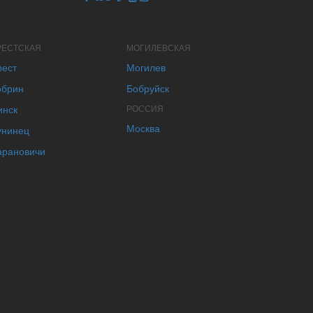
РЕСТСКАЯ
МОГИЛЕВСКАЯ
рест
Могилев
обрин
Бобруйск
инск
РОССИЯ
Москва
унинец
арановичи