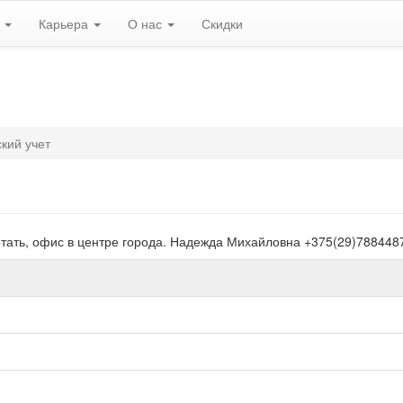
ь
Карьера
О нас
Скидки
кий учет
отать, офис в центре города. Надежда Михайловна +375(29)788448