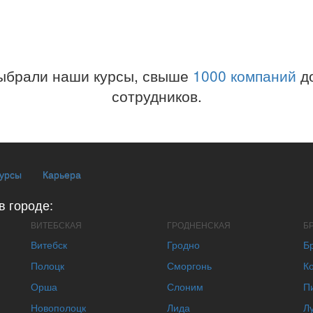
ыбрали наши курсы, свыше
1000 компаний
до
сотрудников.
курсы
Карьера
в городе:
ВИТЕБСКАЯ
ГРОДНЕНСКАЯ
Б
Витебск
Гродно
Б
Полоцк
Сморгонь
К
Орша
Слоним
П
Новополоцк
Лида
Л