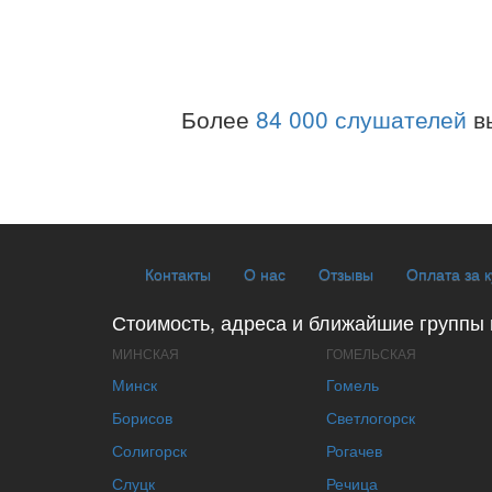
Более
84 000 слушателей
в
Контакты
О нас
Отзывы
Оплата за 
Стоимость, адреса и ближайшие группы 
МИНСКАЯ
ГОМЕЛЬСКАЯ
Минск
Гомель
Борисов
Светлогорск
Солигорск
Рогачев
Слуцк
Речица