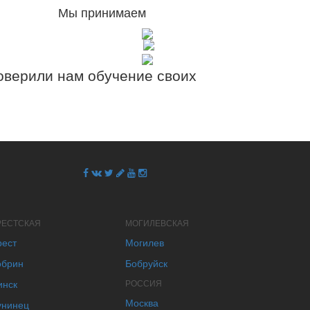
Мы принимаем
верили нам обучение своих
РЕСТСКАЯ
МОГИЛЕВСКАЯ
рест
Могилев
обрин
Бобруйск
инск
РОССИЯ
Москва
унинец