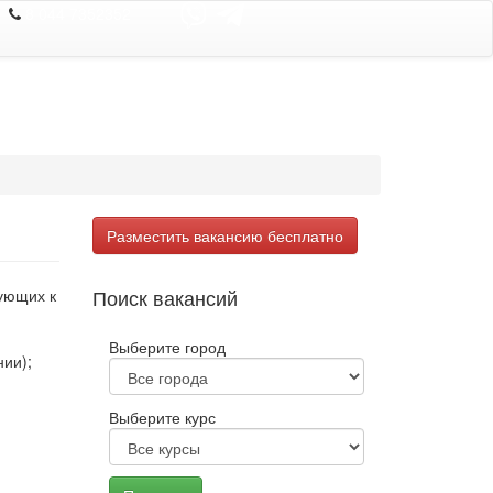
8 044 7352352
Разместить вакансию бесплатно
Поиск вакансий
тующих к
Выберите город
нии);
Выберите курс