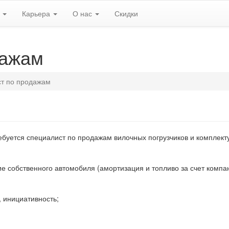
ь
Карьера
О нас
Скидки
дажам
т по продажам
ребуется специалист по продажам вилочных погрузчиков и комплек
ие собственного автомобиля (амортизация и топливо за счет компа
, инициативность;