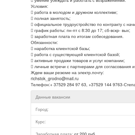
 умение убеждать и работать с возражениями.
Условия:
 работа в молодом и дружном коллективе;
 полная занятость;
 официальное трудоустройство по контракту с начи
 график работы: пн-пт с 8:30 до 17; сб-вскр- вых;
 заработная плата по итогам собеседования.
Обязанности:
 наработка клиентской базы;
 работа с существующей клиентской базой;
 активные продажи товаров и услуг компании;
 личные встречи с партнерами для согласования и
Ждем ваши резюме на электр.почту:
richstok_grodno@mail.ru
Телефон:+ 37529 284 97 63, +37529 144 9763-Степ
Данные вакансии
Город:
Курс:
Заработная плата:
от 200 руб.