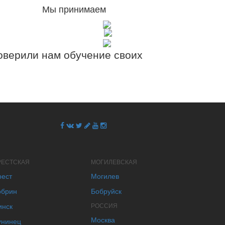
Мы принимаем
верили нам обучение своих
РЕСТСКАЯ
МОГИЛЕВСКАЯ
рест
Могилев
обрин
Бобруйск
инск
РОССИЯ
Москва
унинец