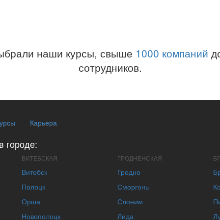
ыбрали наши курсы, свыше
1000 компаний
до
сотрудников.
курсы
Карьера
в городе:
ВИТЕБСКАЯ
ГРОДНЕНСКАЯ
Б
Витебск
Гродно
Б
Полоцк
Сморгонь
К
Орша
Слоним
П
Новополоцк
Лида
Л