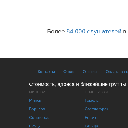
Более
84 000 слушателей
в
Контакты
О нас
Отзывы
Оплата за 
Стоимость, адреса и ближайшие группы 
МИНСКАЯ
ГОМЕЛЬСКАЯ
Минск
Гомель
Борисов
Светлогорск
Солигорск
Рогачев
Слуцк
Речица