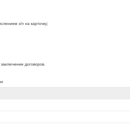
слением з/п на карточку;
 заключение договоров.
ан