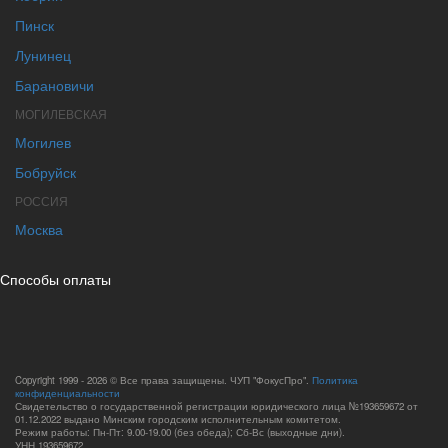
Пинск
Лунинец
Барановичи
МОГИЛЕВСКАЯ
Могилев
Бобруйск
РОССИЯ
Москва
Способы оплаты
Copyright 1999 - 2026 © Все права защищены. ЧУП "ФокусПро".
Политика
конфиденциальности
Свидетельство о государственной регистрации юридического лица №193659672 от
01.12.2022 выдано Минским городским исполнительным комитетом.
Режим работы: Пн-Пт: 9.00-19.00 (без обеда); Сб-Вс (выходные дни).
УНН 193659672