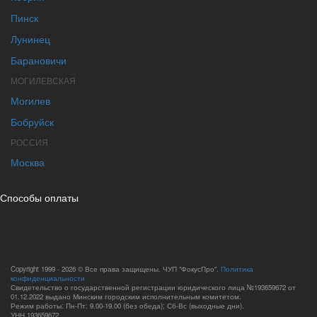
Пинск
Лунинец
Барановичи
МОГИЛЕВСКАЯ
Могилев
Бобруйск
РОССИЯ
Москва
Способы оплаты
Copyright 1999 - 2026 © Все права защищены. ЧУП "ФокусПро".
Политика
конфиденциальности
Свидетельство о государственной регистрации юридического лица №193659672 от
01.12.2022 выдано Минским городским исполнительным комитетом.
Режим работы: Пн-Пт: 9.00-19.00 (без обеда); Сб-Вс (выходные дни).
УНН 193659672