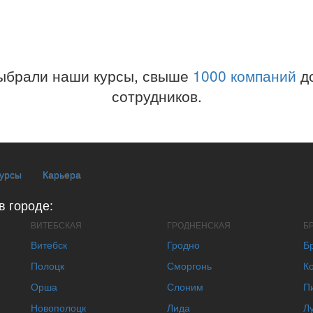
ыбрали наши курсы, свыше
1000 компаний
до
сотрудников.
курсы
Карьера
в городе:
ВИТЕБСКАЯ
ГРОДНЕНСКАЯ
Б
Витебск
Гродно
Б
Полоцк
Сморгонь
К
Орша
Слоним
П
Новополоцк
Лида
Л