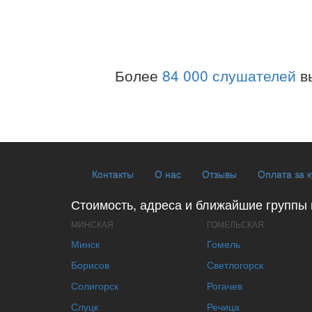
Более
84 000 слушателей
в
Контакты
О нас
Отзывы
Оплата за 
Стоимость, адреса и ближайшие группы 
МИНСКАЯ
ГОМЕЛЬСКАЯ
Минск
Гомель
Борисов
Светлогорск
Солигорск
Рогачев
Слуцк
Речица