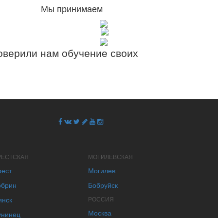
Мы принимаем
верили нам обучение своих
РЕСТСКАЯ
МОГИЛЕВСКАЯ
рест
Могилев
обрин
Бобруйск
инск
РОССИЯ
Москва
унинец