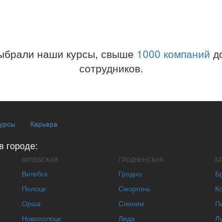
ыбрали наши курсы, свыше
1000 компаний
до
сотрудников.
курсы
Карьера
в городе:
ВИТЕБСКАЯ
ГРОДНЕНСКАЯ
Б
Витебск
Гродно
Б
Полоцк
Сморгонь
К
Орша
Слоним
П
Новополоцк
Лида
Л