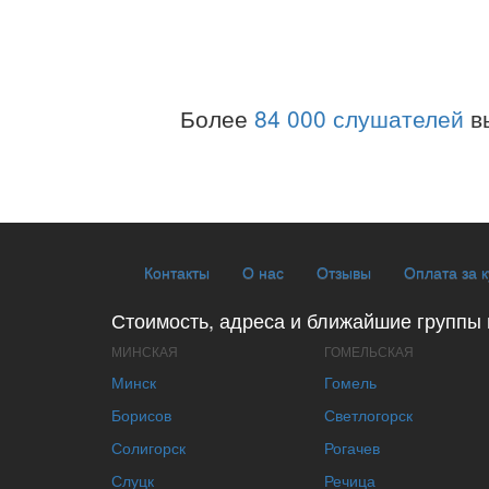
Более
84 000 слушателей
в
Контакты
О нас
Отзывы
Оплата за 
Стоимость, адреса и ближайшие группы 
МИНСКАЯ
ГОМЕЛЬСКАЯ
Минск
Гомель
Борисов
Светлогорск
Солигорск
Рогачев
Слуцк
Речица