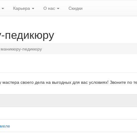
ь
Карьера
О нас
Скидки
у-педикюру
 маникюру-педикюру
мастера своего дела на выгодных для вас условиях! Звоните по те
омеле