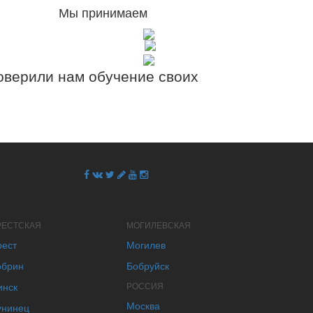
Мы принимаем
верили нам обучение своих
РЕСТСКАЯ
МОГИЛЕВСКАЯ
рест
Могилев
обрин
Бобруйск
инск
РОССИЯ
Москва
унинец