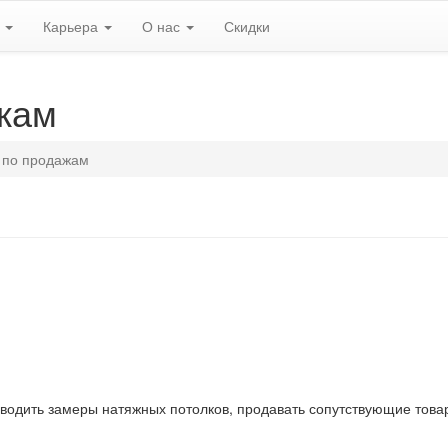
ь
Карьера
О нас
Скидки
жам
 по продажам
зводить замеры натяжных потолков, продавать сопутствующие това