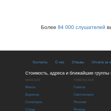
Более
84 000 слушателей
в
Контакты
О нас
Отзывы
Оплата за 
Стоимость, адреса и ближайшие группы 
МИНСКАЯ
ГОМЕЛЬСКАЯ
Минск
Гомель
Борисов
Светлогорск
Солигорск
Рогачев
Слуцк
Речица