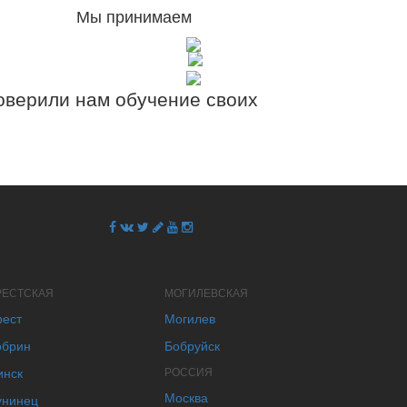
Мы принимаем
верили нам обучение своих
РЕСТСКАЯ
МОГИЛЕВСКАЯ
рест
Могилев
обрин
Бобруйск
инск
РОССИЯ
Москва
унинец