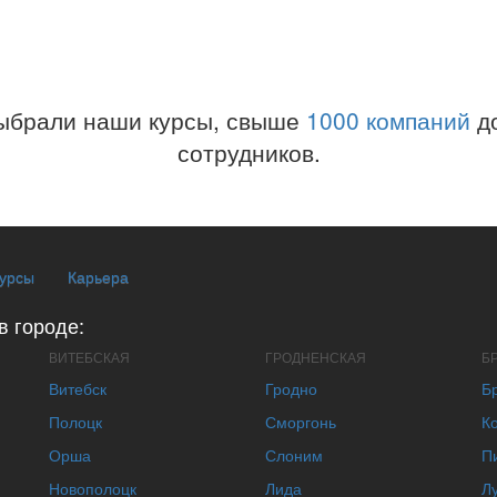
ыбрали наши курсы, свыше
1000 компаний
до
сотрудников.
курсы
Карьера
в городе:
ВИТЕБСКАЯ
ГРОДНЕНСКАЯ
Б
Витебск
Гродно
Б
Полоцк
Сморгонь
К
Орша
Слоним
П
Новополоцк
Лида
Л