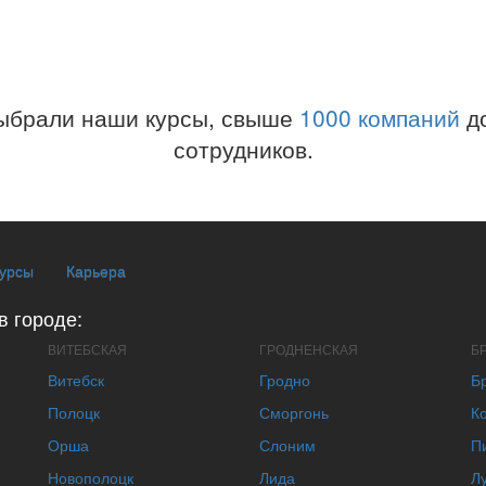
ыбрали наши курсы, свыше
1000 компаний
до
сотрудников.
курсы
Карьера
в городе:
ВИТЕБСКАЯ
ГРОДНЕНСКАЯ
Б
Витебск
Гродно
Б
Полоцк
Сморгонь
К
Орша
Слоним
П
Новополоцк
Лида
Л