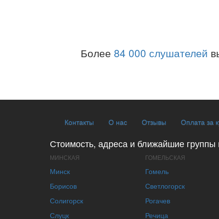
Более
84 000 слушателей
в
Контакты
О нас
Отзывы
Оплата за 
Стоимость, адреса и ближайшие группы 
МИНСКАЯ
ГОМЕЛЬСКАЯ
Минск
Гомель
Борисов
Светлогорск
Солигорск
Рогачев
Слуцк
Речица