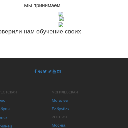
Мы принимаем
верили нам обучение своих
РЕСТСКАЯ
МОГИЛЕВСКАЯ
рест
Могилев
обрин
Бобруйск
инск
РОССИЯ
Москва
унинец