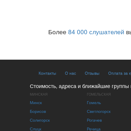
Более
84 000 слушателей
в
Контакты
О нас
Отзывы
Оплата за 
Стоимость, адреса и ближайшие группы 
МИНСКАЯ
ГОМЕЛЬСКАЯ
Минск
Гомель
Борисов
Светлогорск
Солигорск
Рогачев
Слуцк
Речица