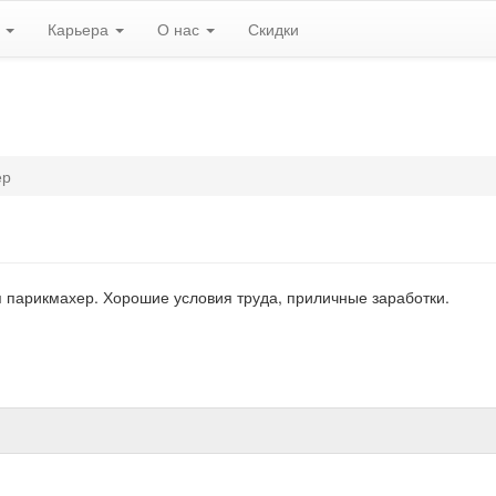
ь
Карьера
О нас
Скидки
ер
 парикмахер. Хорошие условия труда, приличные заработки.