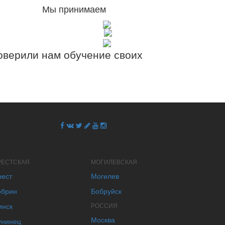
Мы принимаем
верили нам обучение своих
РЕСТСКАЯ
МОГИЛЕВСКАЯ
рест
Могилев
обрин
Бобруйск
инск
РОССИЯ
Москва
унинец