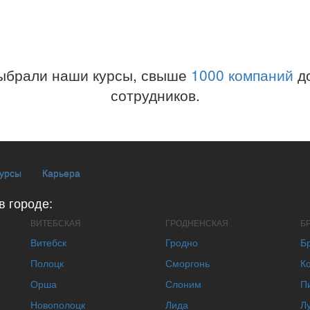
ыбрали наши курсы, свыше
1000 компаний
до
сотрудников.
курсы
Карьера
в городе:
ВИТЕБСКАЯ
ГРОДНЕНСКАЯ
Б
Витебск
Гродно
Б
Полоцк
Сморгонь
К
Орша
Слоним
П
Новополоцк
Лида
Л