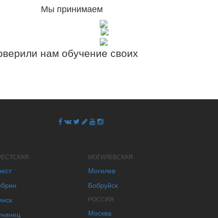
Мы принимаем
верили нам обучение своих
РЕСТСКАЯ
МОГИЛЕВСКАЯ
рест
Могилев
обрин
Бобруйск
инск
РОССИЯ
Москва
унинец