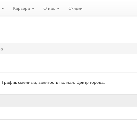
ь
Карьера
О нас
Скидки
ер
 График сменный, занятость полная. Центр города.