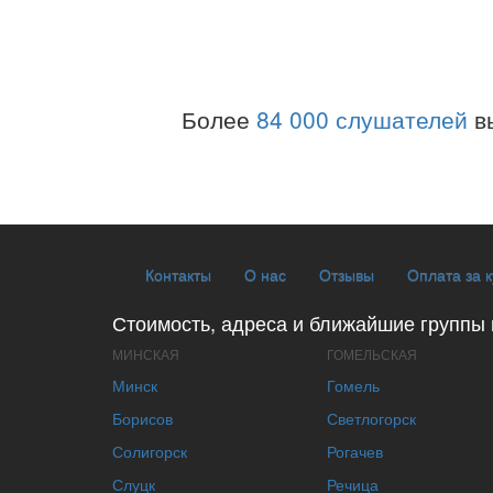
Более
84 000 слушателей
в
Контакты
О нас
Отзывы
Оплата за 
Стоимость, адреса и ближайшие группы 
МИНСКАЯ
ГОМЕЛЬСКАЯ
Минск
Гомель
Борисов
Светлогорск
Солигорск
Рогачев
Слуцк
Речица