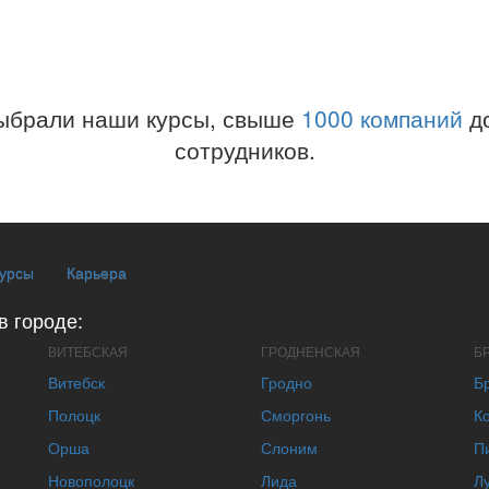
ыбрали наши курсы, свыше
1000 компаний
до
сотрудников.
курсы
Карьера
в городе:
ВИТЕБСКАЯ
ГРОДНЕНСКАЯ
Б
Витебск
Гродно
Б
Полоцк
Сморгонь
К
Орша
Слоним
П
Новополоцк
Лида
Л