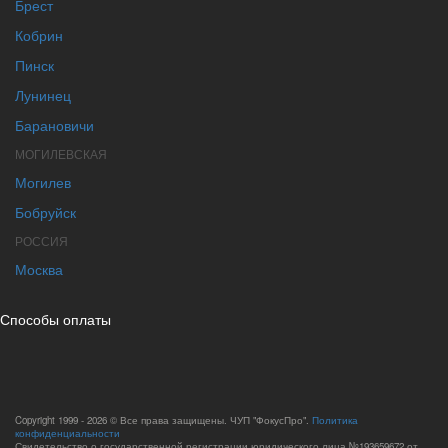
Брест
Кобрин
Пинск
Лунинец
Барановичи
МОГИЛЕВСКАЯ
Могилев
Бобруйск
РОССИЯ
Москва
Способы оплаты
Copyright 1999 - 2026 © Все права защищены. ЧУП "ФокусПро".
Политика
конфиденциальности
Свидетельство о государственной регистрации юридического лица №193659672 от