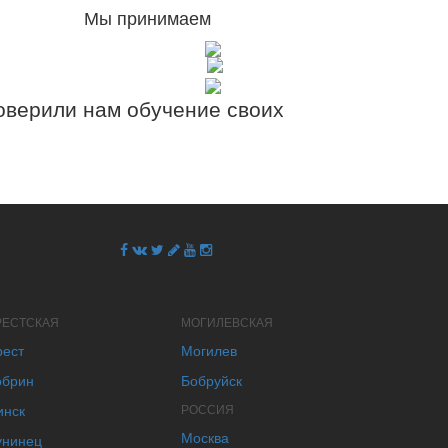
Мы принимаем
верили нам обучение своих
РЕСТСКАЯ
МОГИЛЕВСКАЯ
рест
Могилев
обрин
Бобруйск
инск
РОССИЯ
Москва
унинец