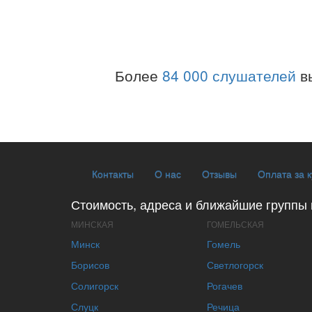
Более
84 000 слушателей
в
Контакты
О нас
Отзывы
Оплата за 
Стоимость, адреса и ближайшие группы 
МИНСКАЯ
ГОМЕЛЬСКАЯ
Минск
Гомель
Борисов
Светлогорск
Солигорск
Рогачев
Слуцк
Речица