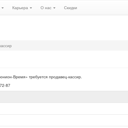
ь
Карьера
О нас
Скидки
кассир
юнион-Время» требуется продавец-кассир.
72-87