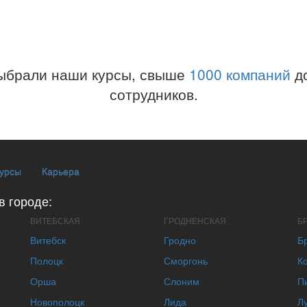
ыбрали наши курсы, свыше
1000 компаний
до
сотрудников.
курсы
Карьера
в городе:
ВИТЕБСКАЯ
ГРОДНЕНСКАЯ
Б
Витебск
Гродно
Б
Полоцк
Сморгонь
К
Орша
Слоним
П
Новополоцк
Лида
Л