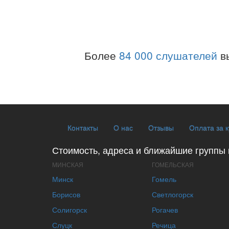
Более
84 000 слушателей
в
Контакты
О нас
Отзывы
Оплата за 
Стоимость, адреса и ближайшие группы 
МИНСКАЯ
ГОМЕЛЬСКАЯ
Минск
Гомель
Борисов
Светлогорск
Солигорск
Рогачев
Слуцк
Речица