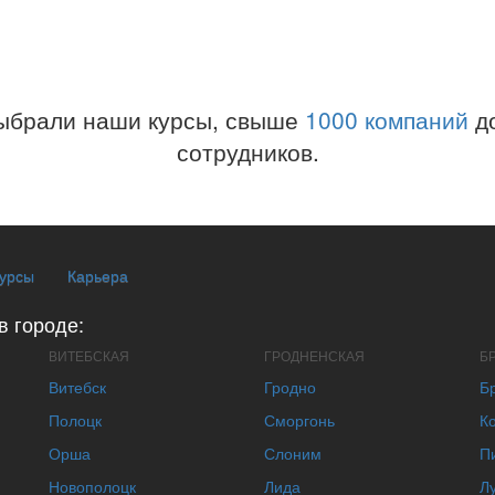
ыбрали наши курсы, свыше
1000 компаний
до
сотрудников.
курсы
Карьера
в городе:
ВИТЕБСКАЯ
ГРОДНЕНСКАЯ
Б
Витебск
Гродно
Б
Полоцк
Сморгонь
К
Орша
Слоним
П
Новополоцк
Лида
Л