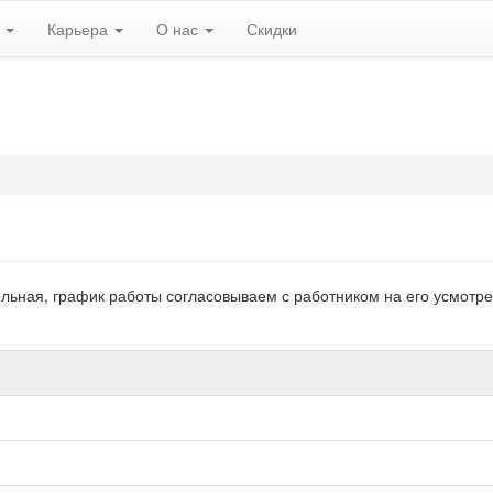
ь
Карьера
О нас
Скидки
льная, график работы согласовываем с работником на его усмотре