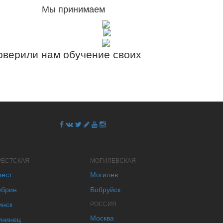
Мы принимаем
верили нам обучение своих
РЕСТСКАЯ
МОГИЛЕВСКАЯ
рест
Могилев
обрин
Бобруйск
инск
РОССИЯ
Москва
унинец