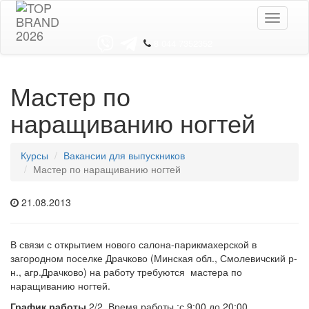
Toggle
navigati
8 044 7352352
Мастер по
наращиванию ногтей
Курсы
Вакансии для выпускников
Мастер по наращиванию ногтей
21.08.2013
В связи с открытием нового салона-парикмахерской в
загородном поселке Драчково (Минская обл., Смолевичский р-
н., агр.Драчково) на работу требуются мастера по
наращиванию ногтей.
График работы
2/2. Время работы :с 9:00 до 20:00.