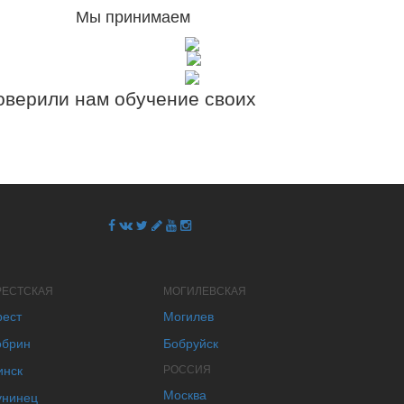
Мы принимаем
верили нам обучение своих
РЕСТСКАЯ
МОГИЛЕВСКАЯ
рест
Могилев
обрин
Бобруйск
инск
РОССИЯ
Москва
унинец