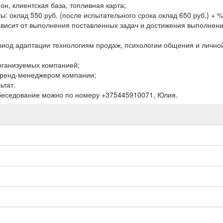
н, клиентская база, топливная карта;
ы: оклад 550 руб. (после испытательного срока оклад 650 руб.) + %
ависит от выполнения поставленных задач и достижения выполнен
риод адаптации технологиям продаж, психологии общения и лично
организуемых компанией;
 бренд-менеджером компании;
ьтат.
беседование можно по номеру +375445910071, Юлия.