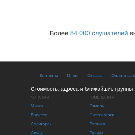
Более
84 000 слушателей
в
Контакты
О нас
Отзывы
Оплата за 
Стоимость, адреса и ближайшие группы 
МИНСКАЯ
ГОМЕЛЬСКАЯ
Минск
Гомель
Борисов
Светлогорск
Солигорск
Рогачев
Слуцк
Речица