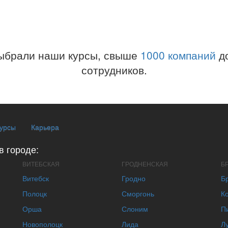
ыбрали наши курсы, свыше
1000 компаний
до
сотрудников.
курсы
Карьера
в городе:
ВИТЕБСКАЯ
ГРОДНЕНСКАЯ
Б
Витебск
Гродно
Б
Полоцк
Сморгонь
К
Орша
Слоним
П
Новополоцк
Лида
Л