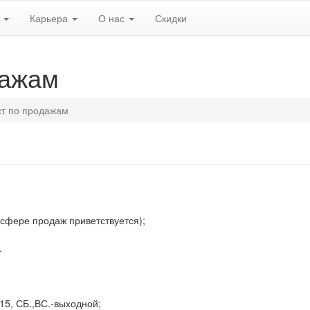
ь
Карьера
О нас
Скидки
дажам
т по продажам
 сфере продаж приветствуется);
.
.15, СБ.,ВС.-выходной;