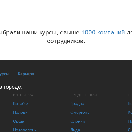
ыбрали наши курсы, свыше
1000 компаний
до
сотрудников.
курсы
Карьера
в городе:
ВИТЕБСКАЯ
ГРОДНЕНСКАЯ
Б
Витебск
Гродно
Б
Полоцк
Сморгонь
К
Орша
Слоним
П
Новополоцк
Лида
Л