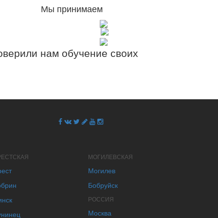
Мы принимаем
верили нам обучение своих
РЕСТСКАЯ
МОГИЛЕВСКАЯ
рест
Могилев
обрин
Бобруйск
инск
РОССИЯ
Москва
унинец