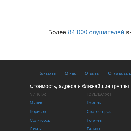
Более
84 000 слушателей
в
Контакты
О нас
Отзывы
Оплата за 
Стоимость, адреса и ближайшие группы 
МИНСКАЯ
ГОМЕЛЬСКАЯ
Минск
Гомель
Борисов
Светлогорск
Солигорск
Рогачев
Слуцк
Речица