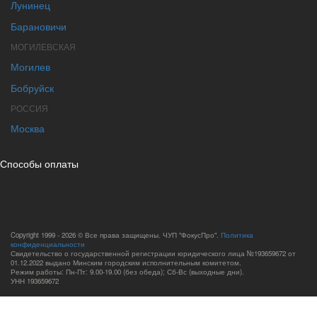
Лунинец
Барановичи
МОГИЛЕВСКАЯ
Могилев
Бобруйск
РОССИЯ
Москва
Способы оплаты
Copyright 1999 - 2026 © Все права защищены. ЧУП "ФокусПро".
Политика
конфиденциальности
Свидетельство о государственной регистрации юридического лица №193659672 от
01.12.2022 выдано Минским городским исполнительным комитетом.
Режим работы: Пн-Пт: 9.00-19.00 (без обеда); Сб-Вс (выходные дни).
УНН 193659672