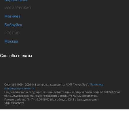
МОГИЛЕВСКАЯ
Могилев
Бобруйск
РОССИЯ
Москва
Способы оплаты
Copyright 1999 - 2026 © Все права защищены. ЧУП "ФокусПро".
Политика
конфиденциальности
Свидетельство о государственной регистрации юридического лица №193659672 от
01.12.2022 выдано Минским городским исполнительным комитетом.
Режим работы: Пн-Пт: 9.00-19.00 (без обеда); Сб-Вс (выходные дни).
УНН 193659672