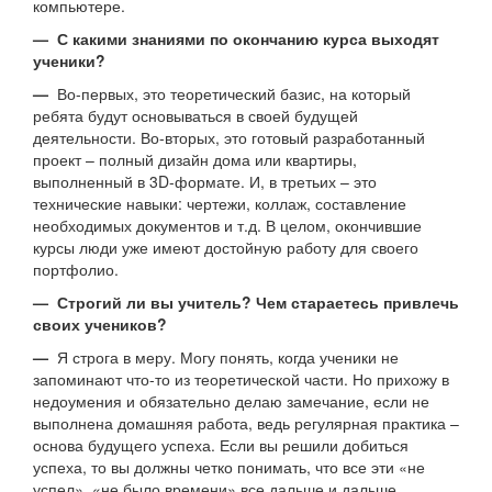
компьютере.
—
С какими знаниями по окончанию курса выходят
ученики?
—
Во-первых, это теоретический базис, на который
ребята будут основываться в своей будущей
деятельности. Во-вторых, это готовый разработанный
проект – полный дизайн дома или квартиры,
выполненный в 3D-формате. И, в третьих – это
технические навыки: чертежи, коллаж, составление
необходимых документов и т.д. В целом, окончившие
курсы люди уже имеют достойную работу для своего
портфолио.
—
Строгий ли вы учитель? Чем стараетесь привлечь
своих учеников?
—
Я строга в меру. Могу понять, когда ученики не
запоминают что-то из теоретической части. Но прихожу в
недоумения и обязательно делаю замечание, если не
выполнена домашняя работа, ведь регулярная практика –
основа будущего успеха. Если вы решили добиться
успеха, то вы должны четко понимать, что все эти «не
успел», «не было времени» все дальше и дальше