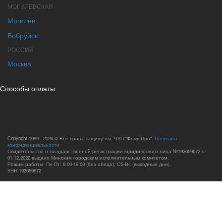
МОГИЛЕВСКАЯ
Могилев
Бобруйск
РОССИЯ
Москва
Способы оплаты
Copyright 1999 - 2026 © Все права защищены. ЧУП "ФокусПро".
Политика
конфиденциальности
Свидетельство о государственной регистрации юридического лица №193659672 от
01.12.2022 выдано Минским городским исполнительным комитетом.
Режим работы: Пн-Пт: 9.00-19.00 (без обеда); Сб-Вс (выходные дни).
УНН 193659672