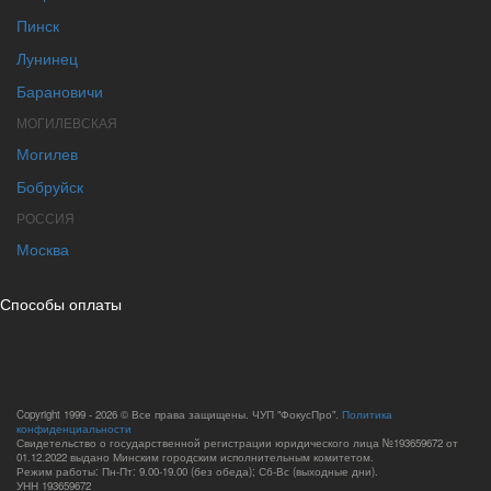
Пинск
Лунинец
Барановичи
МОГИЛЕВСКАЯ
Могилев
Бобруйск
РОССИЯ
Москва
Способы оплаты
Copyright 1999 - 2026 © Все права защищены. ЧУП "ФокусПро".
Политика
конфиденциальности
Свидетельство о государственной регистрации юридического лица №193659672 от
01.12.2022 выдано Минским городским исполнительным комитетом.
Режим работы: Пн-Пт: 9.00-19.00 (без обеда); Сб-Вс (выходные дни).
УНН 193659672