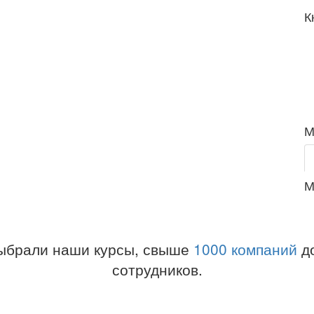
К
М
М
ыбрали наши курсы, свыше
1000 компаний
до
сотрудников.