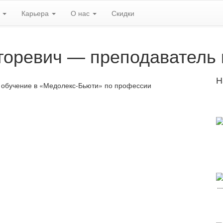
ь
Карьера
О нас
Скидки
оревич — преподаватель 
Н
 обучение в «Медолекс-Бьюти» по профессии