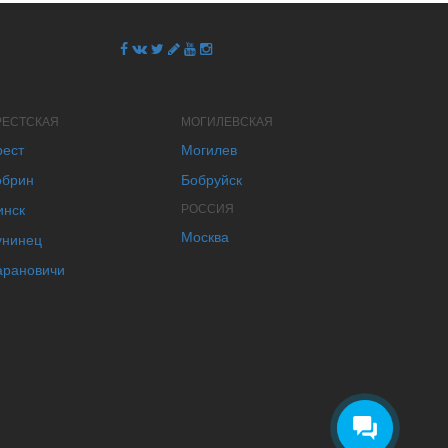
РЕСТСКАЯ
МОГИЛЕВСКАЯ
рест
Могилев
обрин
Бобруйск
инск
РОССИЯ
Москва
унинец
арановичи