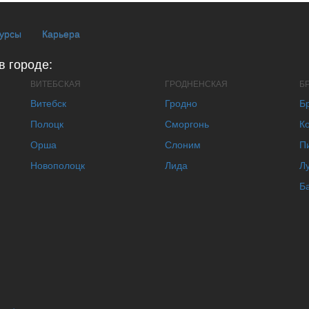
курсы
Карьера
в городе:
ВИТЕБСКАЯ
ГРОДНЕНСКАЯ
Б
Витебск
Гродно
Б
Полоцк
Сморгонь
К
Орша
Слоним
П
Новополоцк
Лида
Л
Б