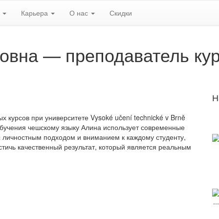
ь
Карьера
О нас
Скидки
овна — преподаватель кур
Н
х курсов при университете
Vysoké učení technické v Brně
бучения чешскому языку Алина использует современные
с личностным подходом и вниманием к каждому студенту,
стичь качественный результат, который является реальным