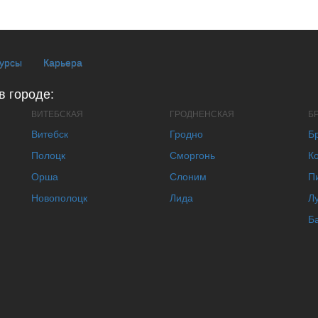
курсы
Карьера
в городе:
ВИТЕБСКАЯ
ГРОДНЕНСКАЯ
Б
Витебск
Гродно
Б
Полоцк
Сморгонь
К
Орша
Слоним
П
Новополоцк
Лида
Л
Б