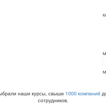
К
М
М
ыбрали наши курсы, свыше
1000 компаний
до
сотрудников.