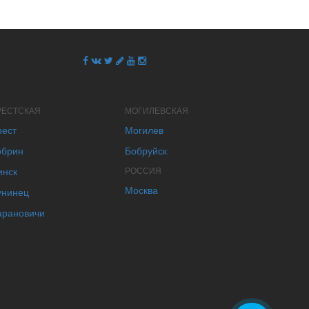
РЕСТСКАЯ
МОГИЛЕВСКАЯ
рест
Могилев
обрин
Бобруйск
инск
РОССИЯ
Москва
унинец
арановичи