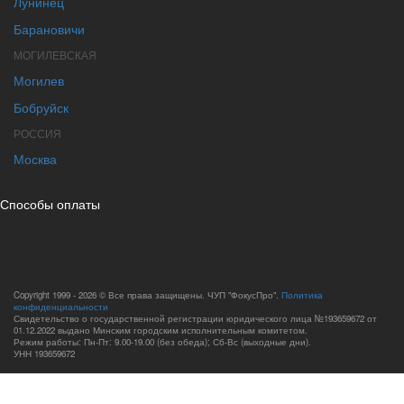
Лунинец
Барановичи
МОГИЛЕВСКАЯ
Могилев
Бобруйск
РОССИЯ
Москва
Способы оплаты
Copyright 1999 - 2026 © Все права защищены. ЧУП "ФокусПро".
Политика
конфиденциальности
Свидетельство о государственной регистрации юридического лица №193659672 от
01.12.2022 выдано Минским городским исполнительным комитетом.
Режим работы: Пн-Пт: 9.00-19.00 (без обеда); Сб-Вс (выходные дни).
УНН 193659672