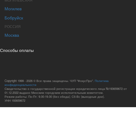
Могилев
Бобруйск
РОССИЯ
Москва
Способы оплаты
Copyright 1999 - 2026 © Все права защищены. ЧУП "ФокусПро".
Политика
конфиденциальности
Свидетельство о государственной регистрации юридического лица №193659672 от
01.12.2022 выдано Минским городским исполнительным комитетом.
Режим работы: Пн-Пт: 9.00-19.00 (без обеда); Сб-Вс (выходные дни).
УНН 193659672