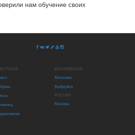
верили нам обучение своих
РЕСТСКАЯ
МОГИЛЕВСКАЯ
рест
Могилев
обрин
Бобруйск
инск
РОССИЯ
Москва
унинец
арановичи