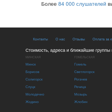
Более
84 000 слушателей
в
Контакты
О нас
Отзывы
Оплата за 
Стоимость, адреса и ближайшие группы 
МИНСКАЯ
ГОМЕЛЬСКАЯ
Минск
Гомель
Борисов
Светлогорск
Солигорск
Рогачев
Слуцк
Речица
Молодечно
Мозырь
Жодино
Жлобин