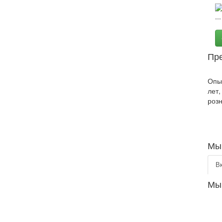
Пр
Опы
лет,
розн
Мы 
В
Мы