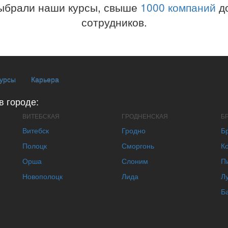
ыбрали наши курсы, свыше
1000 компаний
до
сотрудников.
курсы
Карьера
в городе:
ВИТЕБСКАЯ
ГРОДНЕНСКАЯ
Б
Витебск
Гродно
Б
Полоцк
Сморгонь
К
Орша
Слоним
П
Новополоцк
Лида
Л
Б