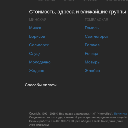
Стоимость, адреса и ближайшие группы 
МИНСКАЯ
ГОМЕЛЬСКАЯ
Минск
Гомель
Борисов
Светлогорск
Солигорск
Рогачев
Слуцк
Речица
Молодечно
Мозырь
Жодино
Жлобин
Способы оплаты
Copyright 1999 - 2026 © Все права защищены. ЧУП "ФокусПро".
Политика
Свидетельство о государственной регистрации юридического лица №1
Режим работы: Пн-Пт: 9.00-19.00 (без обеда); Сб-Вс (выходные дни).
УНН 193659672