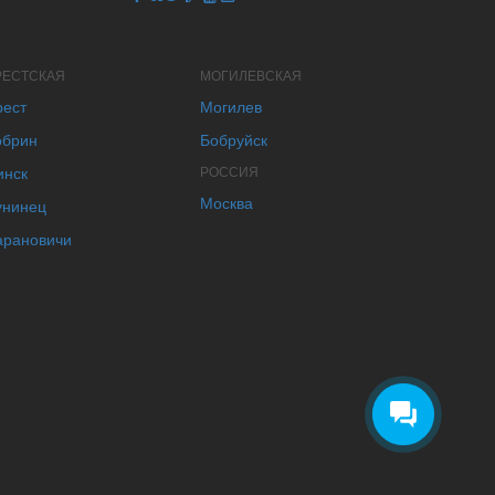
РЕСТСКАЯ
МОГИЛЕВСКАЯ
рест
Могилев
обрин
Бобруйск
инск
РОССИЯ
Москва
унинец
арановичи