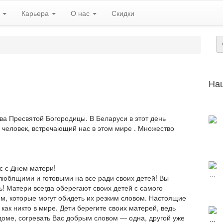
ь
Карьера
О нас
Скидки
На
ва Пре
с
вятой Богородицы. В Белару
с
и в этот день
человек, в
с
тречающий на
с
в этом мире . Множество
 с Днем матери!
любящими и готовыми на все ради своих детей! Вы
ть! Матери всегда оберегают своих детей с самого
м, которые могут обидеть их резким словом. Настоящие
как никто в мире. Дети берегите своих матерей, ведь
 доме, согревать Вас добрым словом — одна, другой уже