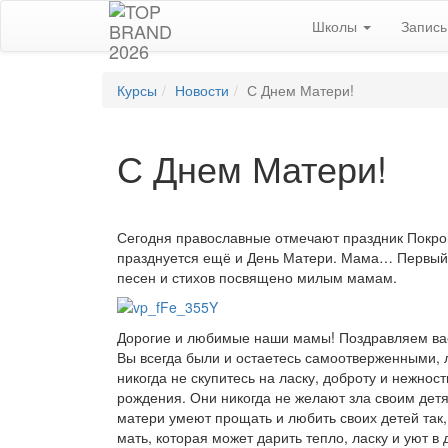
Школы
Запис
Курсы
Новости
С Днем Матери!
С Днем Матери!
С
егодня право
с
лавные отмечают праздник Покро
празднует
с
я ещё и День
Матери
. Мама… Первый 
песен и стихов посвящено милым мамам.
Дорогие и любимые наши мамы! Поздравляем вас
Вы всегда были и остаетесь самоотверженными, 
никогда не скупитесь на ласку, доброту и нежнос
рождения. Они никогда не желают зла своим детя
матери умеют прощать и любить своих детей так, 
мать, которая может дарить тепло, ласку и уют в