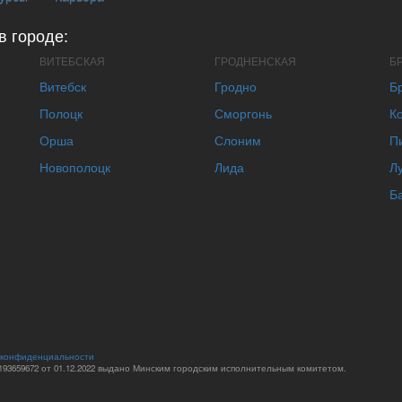
в городе:
ВИТЕБСКАЯ
ГРОДНЕНСКАЯ
Б
Витебск
Гродно
Б
Полоцк
Сморгонь
К
Орша
Слоним
П
Новополоцк
Лида
Л
Б
 конфиденциальности
93659672 от 01.12.2022 выдано Минским городским исполнительным комитетом.