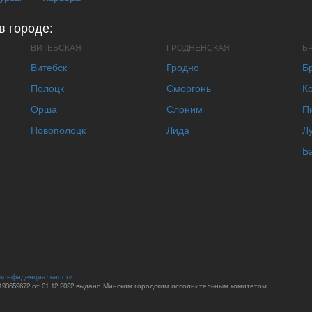
в городе:
ВИТЕБСКАЯ
ГРОДНЕНСКАЯ
Б
Витебск
Гродно
Б
Полоцк
Сморгонь
К
Орша
Слоним
П
Новополоцк
Лида
Л
Б
 конфиденциальности
93659672 от 01.12.2022 выдано Минским городским исполнительным комитетом.