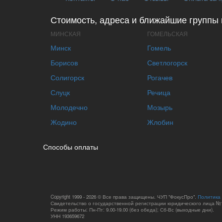
Стоимость, адреса и ближайшие группы 
МИНСКАЯ
ГОМЕЛЬСКАЯ
Минск
Гомель
Борисов
Светлогорск
Солигорск
Рогачев
Слуцк
Речица
Молодечно
Мозырь
Жодино
Жлобин
Способы оплаты
Copyright 1999 - 2026 © Все права защищены. ЧУП "ФокусПро".
Политика
Свидетельство о государственной регистрации юридического лица №1
Режим работы: Пн-Пт: 9.00-19.00 (без обеда); Сб-Вс (выходные дни).
УНН 193659672