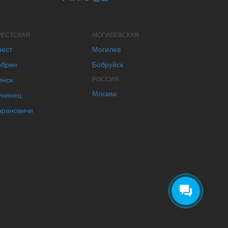
РЕСТСКАЯ
МОГИЛЕВСКАЯ
рест
Могилев
обрин
Бобруйск
инск
РОССИЯ
Москва
унинец
арановичи