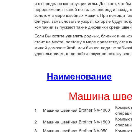
и от пределов конструкции иглы. Для того, что 
передвижения тканей не только вперед и назад, 
золотом в мире швейных машин. При помощи та
фигуры, замысловатые узоры, которые будут пот
компании выпускают такие диковинки среди шве
Если Вы хотите удивлять родных, близких и не ис
стоит на месте, поэтому в мире приветствуются
милой домохозяйкой, или бизнес-леди не забывай
удовольствием, а где найти такую же похожу вещь
Наименование
Машина швей
Компьют
1
Машина швейная Brother NV-4000
операци
Компьют
2
Машина швейная Brother NV-1500
операци
3
Машина швейная Brother NV-950
Компьют