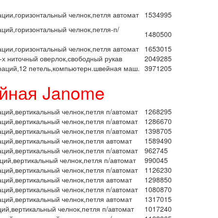
ации,горизонтальный челнок,петля автомат
1534995
аций,горизонтальный челнок,петля-п/
1480500
ации,горизонтальный челнок,петля автомат
1653015
4-х ниточный оверлок,свободный рукав
2049285
раций,12 петель,компьютерн.швейная маш.
3971205
йная Janome
аций,вертикальный челнок,петля п/автомат
1268295
аций,вертикальный челнок,петля п/автомат
1286670
аций,вертикальный челнок,петля п/автомат
1398705
аций,вертикальный челнок,петля автомат
1589490
аций,вертикальный челнок,петля п/автомат
962745
ций,вертикальный челнок,петля п/автомат
990045
аций,вертикальный челнок,петля п/автомат
1126230
аций,вертикальный челнок,петля автомат
1298850
аций,вертикальный челнок,петля п/автомат
1080870
аций,вертикальный челнок,петля автомат
1317015
ций,вертикальный челнок,петля п/автомат
1017240