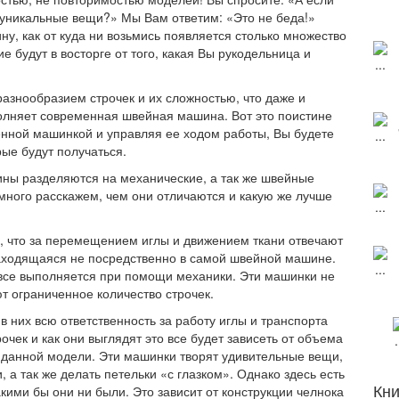
я уникальные вещи?» Мы Вам ответим: «Это не беда!»
ну, как от куда ни возьмись появляется столько множество
е будут в восторге от того, какая Вы рукодельница и
знообразием строчек и их сложностью, что даже и
полняет современная швейная машина. Вот это поистине
енной машинкой и управляя ее ходом работы, Вы будете
ые будут получаться.
ы разделяются на механические, а так же швейные
ного расскажем, чем они отличаются и какую же лучше
 что за перемещением иглы и движением ткани отвечают
находящаяся не посредственно в самой швейной машине.
 все выполняется при помощи механики. Эти машинки не
ют ограниченное количество строчек.
них всю ответственность за работу иглы и транспорта
очек и как они выглядят это все будет зависеть от объема
 данной модели. Эти машинки творят удивительные вещи,
 а так же делать петельки «с глазком». Однако здесь есть
Кни
кими бы они ни были. Это зависит от конструкции челнока