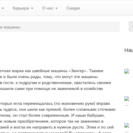
ь
Карьера
О нас
Скидки
е машины
На
тетная марка как швейные машины «Зингер». Такими
и были очень рады, тому, что могут эти машины
в гости, к подругам и родственникам, хвастались своими
 пошили сами при помощи не заменимой в хозяйстве
оторых игла перемещалась (по мановению руки) вправо
ть чудеса, они шили как прямой, более сложными сточками
челнока, он стал более современным. И наши бабушки,
же новым приобретением, которое так не заменимо в
ией и могла ее направить в нужное русло. Этим и по сей
остью, не повторимостью моделей! Вы спросите: «А если