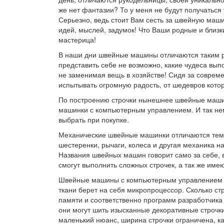
же нет фантазии? То у меня не будут получатьс
Серьезно, ведь стоит Вам сесть за швейную маши
идей, мыслей, задумок! Что Ваши родные и близки
мастерица!
В наши дни швейные машины отличаются таким ра
представить себе не возможно, какие чудеса вы
не заменимая вещь в хозяйстве! Сидя за соврем
испытывать огромную радость, от шедевров котор
По построению строчки нынешнее швейные машин
машинки с компьютерным управлением. И так нем
выбрать при покупке.
Механические швейные машинки отличаются тем,
шестеренки, рычаги, колеса и другая механика 
Названия швейных машин говорит само за себе,
смогут выполнить сложных строчек, а так же име
Швейные машины с компьютерным управлением в 
ткани берет на себя микропроцессор. Сколько стр
памяти и соответственно программ разработчика
они могут шить изысканные декоративные строчки,
маленький нюанс, ширина строчки ограничена, ка