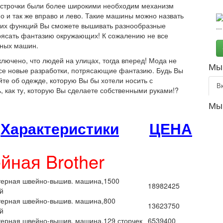
бы строчки были более широкими необходим механизм
но и так же вправо и лево. Такие машины можно назвать
ких функций Вы сможете вышивать разнообразные
рясать фантазию окружающих! К сожалению не все
йных машин.
ключено, что людей на улицах, тогда вперед! Мода не
Мы 
 все новые разработки, потрясающие фантазию. Будь Вы
те об одежде, которую Вы бы хотели носить с
В
, как ту, которую Вы сделаете собственными руками!?
Мы
Характеристики
ЦЕНА
ная Brother
ерная швейно-вышив. машина,1500
18982425
й
ерная швейно-вышив. машина,800
13623750
й
ерная швейно-вышив. машина,129 сторчек
6539400