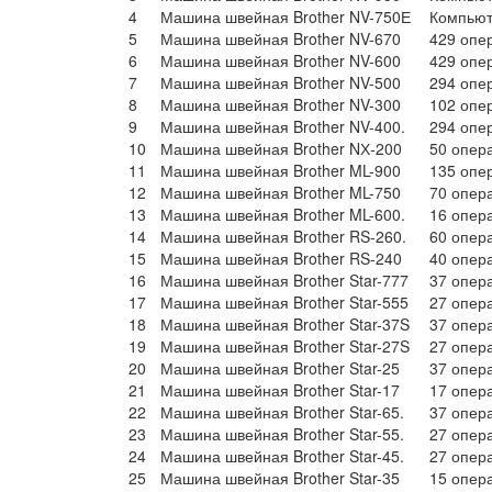
4
Машина швейная Brother NV-750Е
Компьют
5
Машина швейная Brother NV-670
429 опе
6
Машина швейная Brother NV-600
429 опе
7
Машина швейная Brother NV-500
294 опе
8
Машина швейная Brother NV-300
102 опе
9
Машина швейная Brother NV-400.
294 опе
10
Машина швейная Brother NХ-200
50 опер
11
Машина швейная Brother ML-900
135 опе
12
Машина швейная Brother ML-750
70 опер
13
Машина швейная Brother ML-600.
16 опер
14
Машина швейная Brother RS-260.
60 опер
15
Машина швейная Brother RS-240
40 опер
16
Машина швейная Brother Star-777
37 опер
17
Машина швейная Brother Star-555
27 опер
18
Машина швейная Brother Star-37S
37 опер
19
Машина швейная Brother Star-27S
27 опер
20
Машина швейная Brother Star-25
37 опер
21
Машина швейная Brother Star-17
17 опер
22
Машина швейная Brother Star-65.
37 опер
23
Машина швейная Brother Star-55.
27 опер
24
Машина швейная Brother Star-45.
27 опер
25
Машина швейная Brother Star-35
15 опер