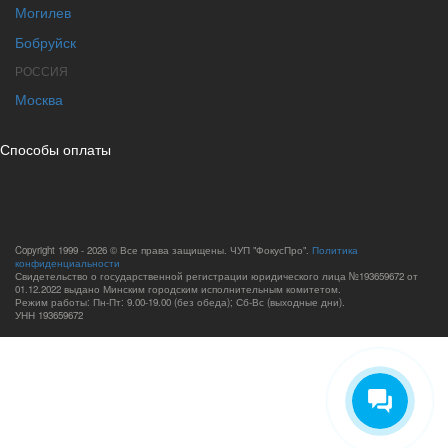
Могилев
Бобруйск
РОССИЯ
Москва
Способы оплаты
Copyright 1999 - 2026 © Все права защищены. ЧУП "ФокусПро".
Политика
конфиденциальности
Свидетельство о государственной регистрации юридического лица №193659672 от
01.12.2022 выдано Минским городским исполнительным комитетом.
Режим работы: Пн-Пт: 9.00-19.00 (без обеда); Сб-Вс (выходные дни).
УНН 193659672