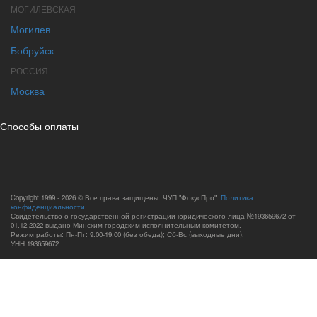
МОГИЛЕВСКАЯ
Могилев
Бобруйск
РОССИЯ
Москва
Способы оплаты
Copyright 1999 - 2026 © Все права защищены. ЧУП "ФокусПро".
Политика
конфиденциальности
Свидетельство о государственной регистрации юридического лица №193659672 от
01.12.2022 выдано Минским городским исполнительным комитетом.
Режим работы: Пн-Пт: 9.00-19.00 (без обеда); Сб-Вс (выходные дни).
УНН 193659672