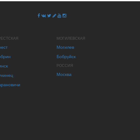
РЕСТСКАЯ
МОГИЛЕВСКАЯ
рест
Могилев
обрин
Бобруйск
инск
РОССИЯ
Москва
унинец
арановичи