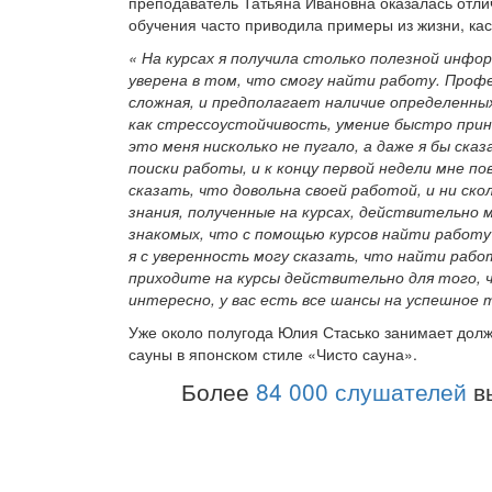
преподаватель Татьяна Ивановна оказалась отли
обучения часто приводила примеры из жизни, к
« На курсах я получила столько полезной инфо
уверена в том, что смогу найти работу. Проф
сложная, и предполагает наличие определенных
как стрессоустойчивость, умение быстро прин
это меня нисколько не пугало, а даже я бы ска
поиски работы, и к концу первой недели мне по
сказать, что довольна своей работой, и ни ско
знания, полученные на курсах, действительно м
знакомых, что с помощью курсов найти работу
я с уверенность могу сказать, что найти работ
приходите на курсы действительно для того, 
интересно, у вас есть все шансы на успешное
Уже около полугода Юлия Стасько
занимает долж
сауны в японском стиле «Чисто сауна».
Более
84 000 слушателей
в