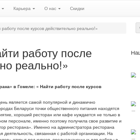
ь
Карьера
О нас
Скидки
 работу после курсов действительно реально!»
йти работу после
На
но реально!»
ана» в Гомеле: « Найти работу после курсов
ень является самой популярной и динамично
ородах Беларуси
точки общественного питания находятся
иятие, хороший ресторан или кафе нуждается не только в
ном персонале, именно поэтому получила свое развитие и
тор ресторана». Именно на администратора ресторана
я деятельность, связанная с работой организации. На
идер» открыт ряд курсов, предназначенных для работы в