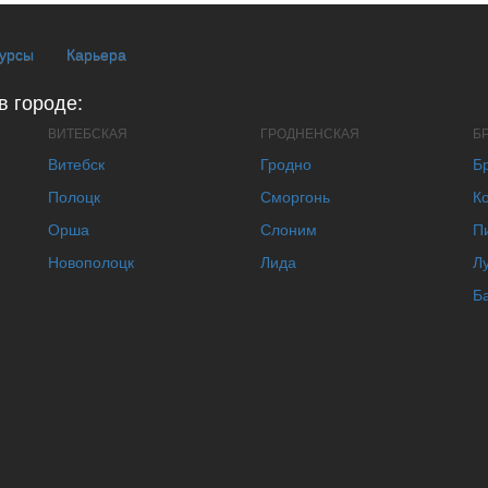
курсы
Карьера
в городе:
ВИТЕБСКАЯ
ГРОДНЕНСКАЯ
Б
Витебск
Гродно
Б
Полоцк
Сморгонь
К
Орша
Слоним
П
Новополоцк
Лида
Л
Б