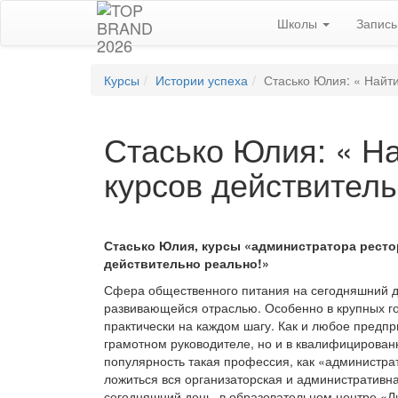
Школы
Запис
Курсы
Истории успеха
Стасько Юлия: « Найти
Стасько Юлия: « На
курсов действитель
Стасько
Юлия, курсы «администратора рестор
действительно реально!»
Сфера общественного питания на сегодняшний д
развивающейся отраслью.
Особенно в крупных г
практически на каждом шагу. Как и любое предпр
грамотном руководителе, но и в квалифицирован
популярность такая профессия, как «администра
ложиться вся организаторская и административна
сегодняшний день, в образовательном центре «Л