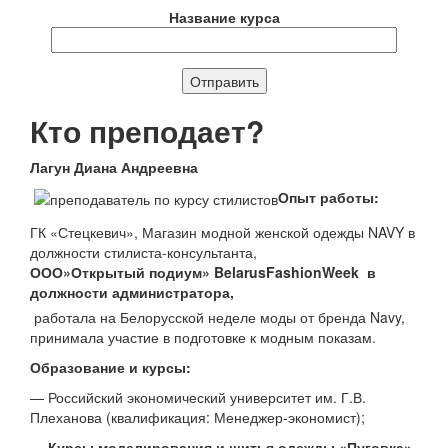
Название курса
Кто преподает?
Лагун
Диана
Андреевна
Оп
ыт работы:
ГК «Стецкевич», Магазин модной женской одежды NAVY в
должности стилиста-консультанта,
ООО»Открытый подиум» BelarusFashionWeek в
должности администратора,
работала на Белорусской неделе моды от бренда Navy,
принимала участие в подготовке к модным показам.
Образование и курсы:
— Российский экономический университет им. Г.В.
Плеханова (квалификация: Менеджер-экономист);
—
Курсы моделирования и шитья одежды «Пуговка».