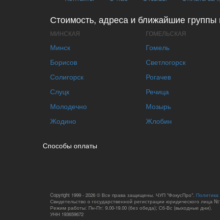
Стоимость, адреса и ближайшие группы 
МИНСКАЯ
ГОМЕЛЬСКАЯ
Минск
Гомель
Борисов
Светлогорск
Солигорск
Рогачев
Слуцк
Речица
Молодечно
Мозырь
Жодино
Жлобин
Способы оплаты
Copyright 1999 - 2026 © Все права защищены. ЧУП "ФокусПро".
Политика
Свидетельство о государственной регистрации юридического лица №1
Режим работы: Пн-Пт: 9.00-19.00 (без обеда); Сб-Вс (выходные дни).
УНН 193659672