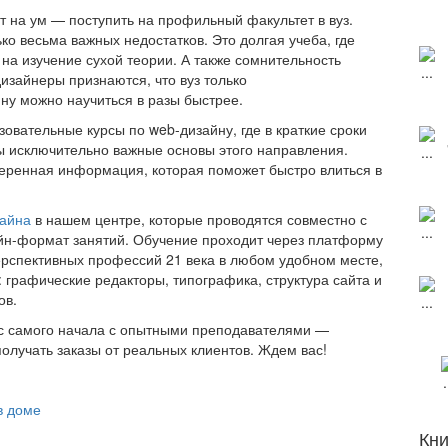
т на ум — поступить на профильный факультет в вуз.
ько весьма важных недостатков. Это долгая учеба, где
на изучение сухой теории. А также сомнительность
изайнеры признаются, что вуз только
ну можно научиться в разы быстрее.
овательные курсы по web-дизайну, где в краткие сроки
 исключительно важные основы этого направления.
еренная информация, которая поможет быстро влиться в
зайна
в нашем центре, которые проводятся совместно с
йн-формат занятий. Обучение проходит через платформу
ерспективных профессий 21 века в любом удобном месте,
: графические редакторы, типографика, структура сайта и
ов.
 с самого начала с опытными преподавателями —
получать заказы от реальных клиентов. Ждем вас!
в доме
Кни