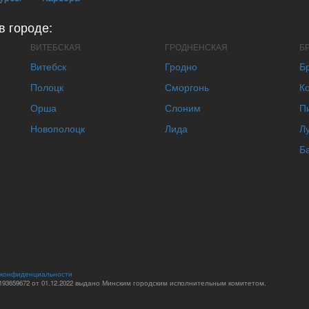
в городе:
ВИТЕБСКАЯ
ГРОДНЕНСКАЯ
Б
Витебск
Гродно
Б
Полоцк
Сморгонь
К
Орша
Слоним
П
Новополоцк
Лида
Л
Б
 конфиденциальности
93659672 от 01.12.2022 выдано Минским городским исполнительным комитетом.