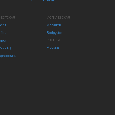
РЕСТСКАЯ
МОГИЛЕВСКАЯ
рест
Могилев
обрин
Бобруйск
инск
РОССИЯ
Москва
унинец
арановичи