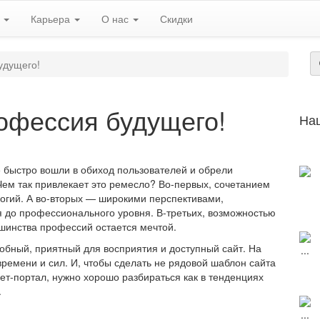
ь
Карьера
О нас
Скидки
удущего!
офессия будущего!
На
 быстро вошли в обиход пользователей и обрели
Чем так привлекает это ремесло? Во-первых, сочетанием
огий. А во-вторых — широкими перспективами,
я до профессионального уровня. В-третьих, возможностью
ьшинства профессий остается мечтой.
обный, приятный для восприятия и доступный сайт. На
времени и сил. И, чтобы сделать не рядовой шаблон сайта
ет-портал, нужно хорошо разбираться как в тенденциях
.