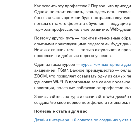
Как освоить эту профессию? Первое, что приходи
Однако не стоит спешить, ведь здесь есть нескол
большая часть времени будет потрачена впустую 
пользы от такого формата обучения — ведущие д
тормозитпрофессиональное развитие. Web-дизай
Поэтому другой путь — пройти интенсивные образ
опытными практикующими педагогами будут даны
Никаких лишних тем — только актуальная и пров
профессию и добиться первых успехов.
Один из таких курсов —
курсы компьютерного ди
академией ITStar. Важное преимущество — онла
ZOOM, что позволяет осваивать одну из самых п
где ловит Wi-Fi. В программе все самое полезное
навигация, полезные лайфхаки от профессионал
Записывайтесь на курс и осваивайте web-дизайн
создавайте свое первое портфолио и готовьтесь 
Полезные статьи для вас
Дизайн интерьера: 10 советов по созданию уюта 