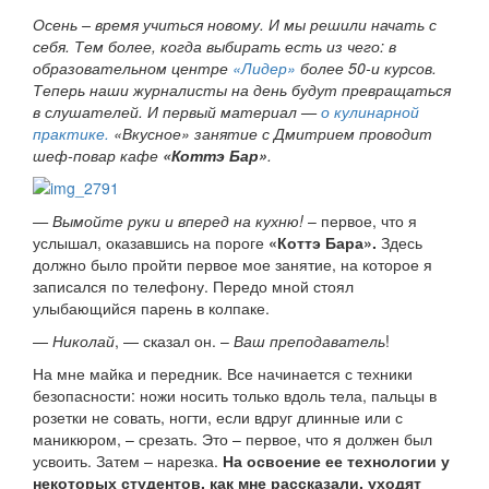
Осень – время учиться новому. И мы решили начать с
себя. Тем более, когда выбирать есть из чего: в
образовательном центре
«Лидер»
более 50-и курсов.
Теперь наши журналисты на день будут превращаться
в слушателей. И первый материал —
о кулинарной
практике.
«Вкусное» занятие с Дмитрием проводит
шеф-повар кафе
«Коттэ Бар»
.
— Вымойте руки и вперед на кухню!
– первое, что я
услышал, оказавшись на пороге
«Коттэ Бара».
Здесь
должно было пройти первое мое занятие, на которое я
записался по телефону. Передо мной стоял
улыбающийся парень в колпаке.
—
Николай
, — сказал он. –
Ваш преподаватель
!
На мне майка и передник. Все начинается с техники
безопасности: ножи носить только вдоль тела, пальцы в
розетки не совать, ногти, если вдруг длинные или с
маникюром, – срезать. Это – первое, что я должен был
усвоить. Затем – нарезка.
На освоение ее технологии у
некоторых студентов, как мне рассказали, уходят