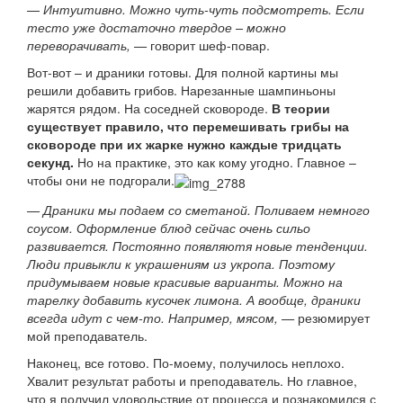
—
Интуитивно. Можно чуть-чуть подсмотреть. Если
тесто уже достаточно твердое – можно
переворачивать, —
говорит шеф-повар.
Вот-вот – и драники готовы. Для полной картины мы
решили добавить грибов. Нарезанные шампиньоны
жарятся рядом. На соседней сковороде.
В теории
существует правило, что перемешивать грибы на
сковороде при их жарке нужно каждые тридцать
секунд.
Но на практике, это как кому угодно. Главное –
чтобы они не подгорали.
— Драники мы подаем со сметаной. Поливаем немного
соусом. Оформление блюд сейчас очень сильо
развивается. Постоянно появляютя новые тенденции.
Люди привыкли к украшениям из укропа. Поэтому
придумываем новые красивые варианты. Можно на
тарелку добавить кусочек лимона. А вообще, драники
всегда идут с чем-то. Например, мясом, —
резюмирует
мой преподаватель.
Наконец, все готово. По-моему, получилось неплохо.
Хвалит результат работы и преподаватель. Но главное,
что я получил удовольствие от процесса и познакомился с