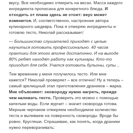
вкусу. Все необходимо отмерить на весах. Масса каждого
ингредиента прописана для конкретного блюда.
И
отходить от плана здесь не стоит: вкус может
изменится.
И, соответственно, настроение автора
кулинарного шедевра. Пока я отмеряю ингредиенты и
готовлю тесто, Николай рассказывает:
—
Большинство слушателей приходят с целью
научиться готовить профессионально. 40 часов
практики для этого вполне достаточно. И на выходе
80% ребят находят работу как кулинары. Кто-то
приходит для себя. Учатся готовить бульоны, супы…
Тем временем у меня получилось тесто. Или мне
кажется? Николай проверяет – все отлично! Ну а теперь –
самый зрелищный этап приготовления драников – жарка.
Мне объясняют: сковороду нужно нагреть, прежде
чем наливать тесто.
Проверить это можно с помощью
капельки воды. Если журчит – значит сковорода готова.
Мерным черпаком отмеряем необходимое количество
теста и выливаем на поверхность сковороды. Вроде бы
ровно. Кругляши. Спрашиваю, как понять, когда драники
нужно переворачивать: