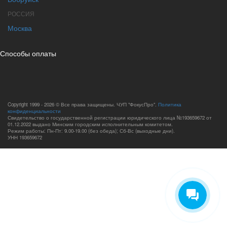
РОССИЯ
Москва
Способы оплаты
Copyright 1999 - 2026 © Все права защищены. ЧУП "ФокусПро".
Политика
конфиденциальности
Свидетельство о государственной регистрации юридического лица №193659672 от
01.12.2022 выдано Минским городским исполнительным комитетом.
Режим работы: Пн-Пт: 9.00-19.00 (без обеда); Сб-Вс (выходные дни).
УНН 193659672