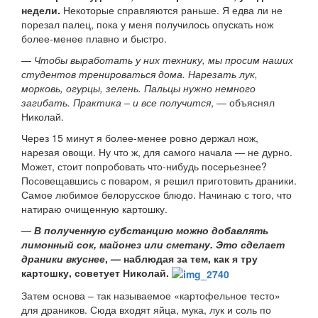
недели.
Некоторые справляются раньше. Я едва ли не
порезал палец, пока у меня получилось опускать нож
более-менее плавно и быстро.
—
Чтобы выработать у них технику, мы просим наших
студентов тренироваться дома. Нарезать лук,
морковь, огурцы, зелень. Пальцы нужно немного
загибать. Практика – и все получится
, — объяснял
Николай.
Через 15 минут я более-менее ровно держал нож,
нарезая овощи. Ну что ж, для самого начала — не дурно.
Может, стоит попробовать что-нибудь посерьезнее?
Посовещавшись с поваром, я решил приготовить драники.
Самое любимое белорусское блюдо. Начинаю с того, что
натираю очищенную картошку.
—
В полученную субстанцию можно добавлять
лимонный сок, майонез или сметану. Это сделает
драники вкуснее
, — наблюдая за тем, как я тру
картошку, советует Николай.
Затем основа – так называемое «картофельное тесто»
для драников. Сюда входят яйца, мука, лук и соль по