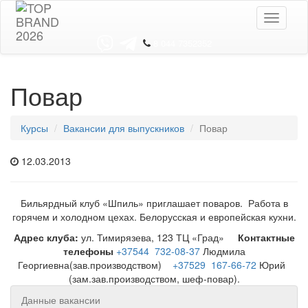
Toggle
navigati
8 044 7352352
Повар
Курсы
Вакансии для выпускников
Повар
12.03.2013
Бильярдный клуб «Шпиль» приглашает поваров. Работа в
горячем и холодном цехах. Белорусская и европейская кухни.
Адрес клуба:
ул. Тимирязева, 123 ТЦ «Град»
Контактные
телефоны
+37544 732-08-37
Людмила
Георгиевна(зав.производством)
+37529 167-66-72
Юрий
(зам.зав.производством, шеф-повар).
Данные вакансии