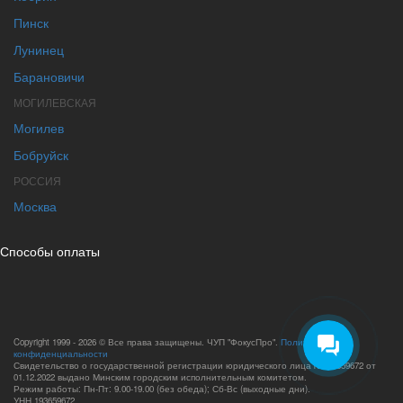
Пинск
Лунинец
Барановичи
МОГИЛЕВСКАЯ
Могилев
Бобруйск
РОССИЯ
Москва
Способы оплаты
Copyright 1999 - 2026 © Все права защищены. ЧУП "ФокусПро".
Политика
конфиденциальности
Свидетельство о государственной регистрации юридического лица №193659672 от
01.12.2022 выдано Минским городским исполнительным комитетом.
Режим работы: Пн-Пт: 9.00-19.00 (без обеда); Сб-Вс (выходные дни).
УНН 193659672