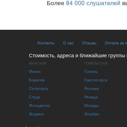
Более
84 000 слушателей
в
Контакты
О нас
Отзывы
Оплата за 
Стоимость, адреса и ближайшие группы 
МИНСКАЯ
ГОМЕЛЬСКАЯ
Минск
Гомель
Борисов
Светлогорск
Солигорск
Рогачев
Слуцк
Речица
Молодечно
Мозырь
Жодино
Жлобин