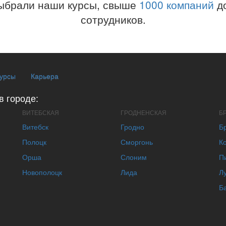
ыбрали наши курсы, свыше
1000 компаний
до
сотрудников.
курсы
Карьера
в городе:
ВИТЕБСКАЯ
ГРОДНЕНСКАЯ
Б
Витебск
Гродно
Б
Полоцк
Сморгонь
К
Орша
Слоним
П
Новополоцк
Лида
Л
Б