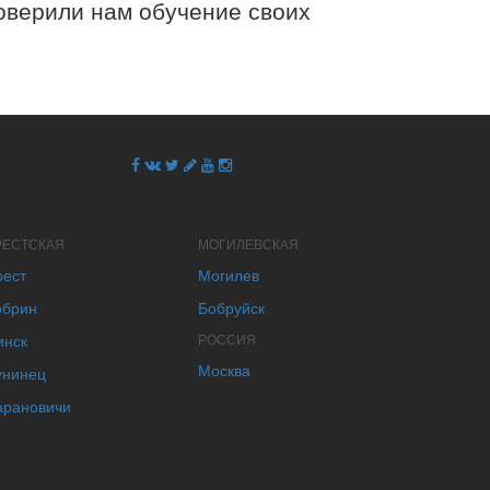
верили нам обучение своих
РЕСТСКАЯ
МОГИЛЕВСКАЯ
рест
Могилев
обрин
Бобруйск
инск
РОССИЯ
Москва
унинец
арановичи