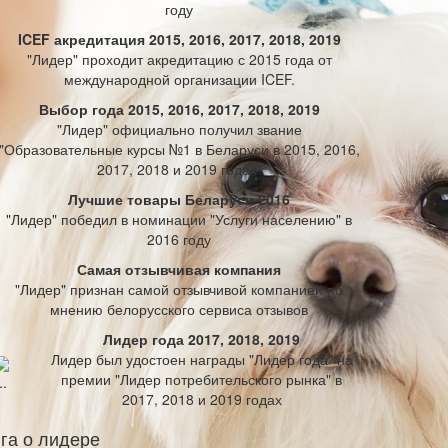
году
ICEF акредитация 2015, 2016, 2017, 2018, 2019
"Лидер" проходит акредитацию с 2015 года от
международной организации ICEF.
Выбор года 2015, 2016, 2017, 2018, 2019
"Лидер" официально получил звание
"Образовательные курсы №1 в Беларуси в 2015, 2016,
2017, 2018 и 2019 годах"
Лучшие товары Беларуси 2016
"Лидер" победил в номинации "Услуги населению" в
2016 году
Самая отзывчивая компания
"Лидер" признан самой отзывчивой компанией по
мнению белорусского сервиса отзывов
Лидер года 2017, 2018, 2019
Лидер был удостоен награды "Лидер года" на
премии "Лидер потребительского рынка" в
2017, 2018 и 2019 годах
га о лидере