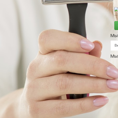
Мы 
В
Мы