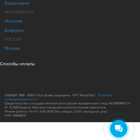
Барановичи
МОГИЛЕВСКАЯ
Могилев
Бобруйск
РОССИЯ
Москва
Способы оплаты
Copyright 1999 - 2026 © Все права защищены. ЧУП "ФокусПро".
Политика
конфиденциальности
Свидетельство о государственной регистрации юридического лица №193659672 от
01.12.2022 выдано Минским городским исполнительным комитетом.
Режим работы: Пн-Пт: 9.00-19.00 (без обеда); Сб-Вс (выходные дни).
УНН 193659672