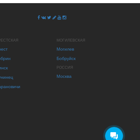
РЕСТСКАЯ
МОГИЛЕВСКАЯ
рест
Могилев
обрин
Бобруйск
инск
РОССИЯ
Москва
унинец
арановичи