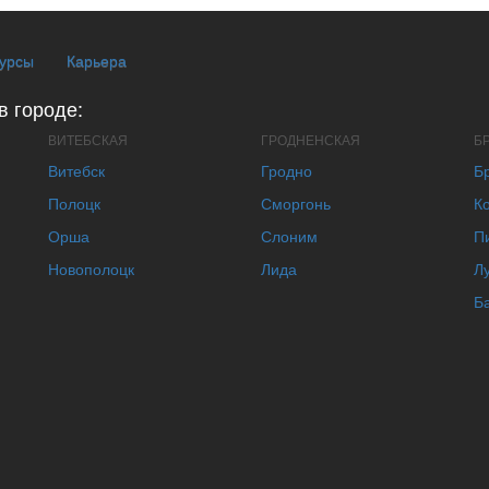
курсы
Карьера
в городе:
ВИТЕБСКАЯ
ГРОДНЕНСКАЯ
Б
Витебск
Гродно
Б
Полоцк
Сморгонь
К
Орша
Слоним
П
Новополоцк
Лида
Л
Б