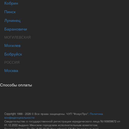
Кобрин
Пинск
Лунинец
Барановичи
МОГИЛЕВСКАЯ
Могилев
Бобруйск
РОССИЯ
Москва
Способы оплаты
Copyright 1999 - 2026 © Все права защищены. ЧУП "ФокусПро".
Политика
конфиденциальности
Свидетельство о государственной регистрации юридического лица №193659672 от
01.12.2022 выдано Минским городским исполнительным комитетом.
Режим работы: Пн-Пт: 9.00-19.00 (без обеда); Сб-Вс (выходные дни).