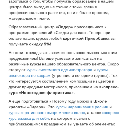
заботимся о том, чтобы получать образование в нашем
центре было выгодно не только с точки зрения
профессионального развития, но и в более простом,
материальном плане.
Образовательный центр
«Лидер»
присоединился к
программе привилегий «Скидки для вас». Теперь при
оплате наших курсов любой
карточкой Приорбанка
вы
получаете
скидку 5%!
Не стоит откладывать возможность воспользоваться этим
предложением! Вы еще успеваете записаться на
различные курсы нашего образовательного центра. Скоро
стартуют
курсы системного администратора
и
курсы
инспектора по кадрам
(утренние и вечерние группы). Тех,
кто интересуется составлением композиций из цветов и
других природных материалов, приглашаем на
экспресс-
курс «Новогодняя флористика»
.
А еще подготовиться к Новому году можно в
Школе
красоты
«Лидера». Это
курсы наращивания ресниц
и
курсы кератинового выпрямления волос
, а также
экспресс
курс визажа для себя
, на котором в связи с
приближающимся праздником вы узнаете об элементах