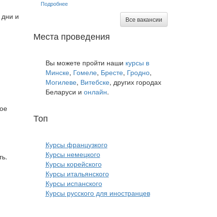
Подробнее
 дни и
Все вакансии
Места проведения
Вы можете пройти наши
курсы в
Минске
,
Гомеле
,
Бресте
,
Гродно
,
Могилеве
,
Витебске
, других городах
Беларуси и
онлайн
.
ное
Топ
курсов языков:
Курсы французкого
Курсы немецкого
ть.
Курсы корейского
Курсы итальянского
Курсы испанского
Курсы русского для иностранцев