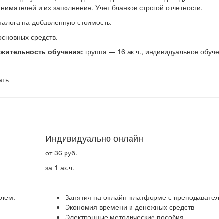
нимателей и их заполнение. Учет бланков строгой отчетности.
 налога на добавленную стоимость.
 основных средств.
жительность обучения:
группа — 16 ак ч., индивидуальное обуч
ать
Индивидуально онлайн
от 36 руб.
за 1 ак.ч.
елем.
Занятия на онлайн-платформе с преподавате
Экономия времени и денежных средств
Электронные методические пособия