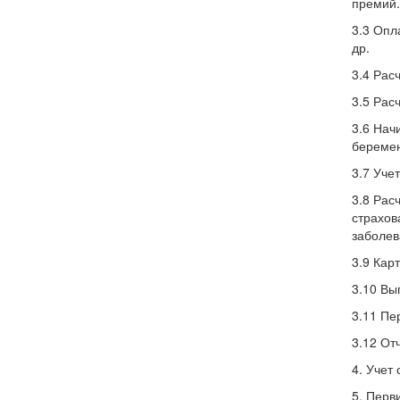
премий
3.3 Опл
др.
3.4 Рас
3.5 Рас
3.6 Нач
беремен
3.7 Уче
3.8 Рас
страхов
заболев
3.9 Кар
3.10 Вы
3.11 Пе
3.12 От
4. Учет
5. Перв