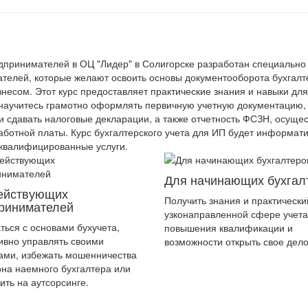
едпринимателей в ОЦ "Лидер" в Солигорске разработан специально
телей, которые желают освоить основы документооборота бухгалт
есом. Этот курс предоставляет практические знания и навыки для
 научитесь грамотно оформлять первичную учетную документацию, 
 сдавать налоговые декларации, а также отчетность ФСЗН, осущес
аботной платы. Курс бухгалтерского учета для ИП будет информат
 квалифицированные услуги.
Для начинающих бухгал
ействующих
Получить знания и практически
ринимателей
узконаправленной сфере учета
ться с основами бухучета,
повышения квалификации и
вно управлять своими
возможности открыть свое дело
ами, избежать мошенничества
она наемного бухгалтера или
ить на аутсорсинге.