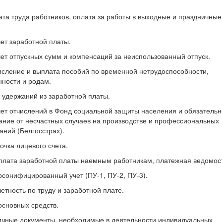
.
ата труда работников, оплата за работы в выходные и праздничные
чет заработной платы.
чет отпускных сумм и компенсаций за неиспользованный отпуск.
исление и выплата пособий по временной нетрудоспособности,
ности и родам.
т удержаний из заработной платы.
чет отчислений в Фонд социальной защиты населения и обязатель
ание от несчастных случаев на производстве и профессиональных
аний (Белгосстрах).
точка лицевого счета.
плата заработной платы наемным работникам, платежная ведомос
рсонифицированный учет (ПУ-1, ПУ-2, ПУ-3).
четность по труду и заработной плате.
 основных средств.
ичные документы, необходимые в деятельности индивидуальных