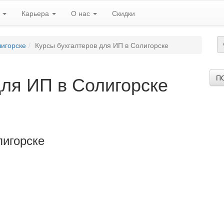
ь
Карьера
О нас
Скидки
лигорске
Курсы бухгалтеров для ИП в Солигорске
для ИП в Солигорске
П
лигорске